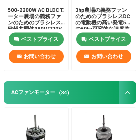
500-2200W AC BLDCモ
3hp農場の義務ファン
電動機のコンデンサー
ーター農場の義務ファ
のためのブラシレスDC
ンのためのブラシレス
の電動機の高い発電50
欧州共同体380V/220V
の60hz可変的な速度欧
永久マグネットブラシをかけられたDCモーター
の高い発電の可変的な
州共同体
ベストプライス
ベストプライス
速度
常磁気同期モーター
お問い合わせ
お問い合わせ
ACファンモーター
(34)