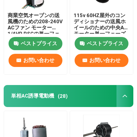
商業空気オーブンの送
115v 60HZ屋外のコン
風機のための208-240V
ディショナーの送風ホ
ACファン モーター
イールのための中央AC
1/4HP PSCの単一フェ
モーター単一フェーズ
ーズ
1/10HP
ベストプライス
ベストプライス
お問い合わせ
お問い合わせ
単相AC誘導電動機
(28)