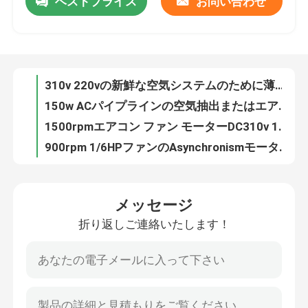
ベストプライス
お問い合わせ
310v 220vの新鮮な空気システムのために薄い遠心送風機ファンBLDCの前方曲げられた送風機超
150w ACパイプラインの空気抽出またはエア・サプライのための前方遠心ファン450m3/Hの単一の入口
私達について
1500rpmエアコン ファン モーターDC310v 140V 50w AC換気扇モーター樹脂のプラスチック パック
900rpm 1/6HPファンのAsynchronismモーター60hz ACより涼しいモーター単一フェーズのコンデンサーの操業
工場旅行
220v 115vソーダ コーヒー機械のための1つの段階の誘導電動機の炭酸塩モーター
400w中央AC単位ファン モーター800-1300rpm高い発電YDK140のアルミニウム貝
品質管理
380V/120V農場の義務の電動機50/60HZ 0.5HP NEMA 56フレーム
115V 60HZの単一フェーズの送風機モーター屋内ファン送風器のための1/10のHP
0.5hp 3段階農業のための産業モーター380V 50/60HZ 56フレーム715RPM
私達に連絡しなさい
欧州共同体1790 Rpmの遠心送風機ファン150wの単一の入口範囲のフードの遠心ファンの使用
メッセージ
BLDCの倍の入口換気の新鮮な空気システムのための遠心ファン1000m3/H 150wの送風機
AC BLDCモーター
折り返しご連絡いたします！
NEMA 1hpの農場の義務モーター単一の三相産業換気扇モーター800-1600rpm
テニスのソフトボールの球機械のための220v 115vの単一フェーズAC誘導電動機60hz
ACファンモーター
循環ポンプのための300-500W浸水許容モーター単一フェーズ電気1hp 3000rpm
300-700W鉱泉および浴槽ポンプのための電気水ポンプモーター単一フェーズ3000rpm
単相AC誘導電動機