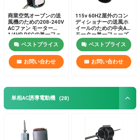
商業空気オーブンの送
115v 60HZ屋外のコン
風機のための208-240V
ディショナーの送風ホ
ACファン モーター
イールのための中央AC
1/4HP PSCの単一フェ
モーター単一フェーズ
ーズ
1/10HP
ベストプライス
ベストプライス
お問い合わせ
お問い合わせ
単相AC誘導電動機
(28)