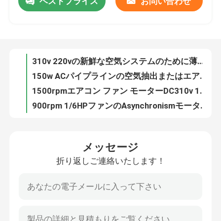
ベストプライス
お問い合わせ
310v 220vの新鮮な空気システムのために薄い遠心送風機ファンBLDCの前方曲げられた送風機超
150w ACパイプラインの空気抽出またはエア・サプライのための前方遠心ファン450m3/Hの単一の入口
私達について
1500rpmエアコン ファン モーターDC310v 140V 50w AC換気扇モーター樹脂のプラスチック パック
900rpm 1/6HPファンのAsynchronismモーター60hz ACより涼しいモーター単一フェーズのコンデンサーの操業
工場旅行
220v 115vソーダ コーヒー機械のための1つの段階の誘導電動機の炭酸塩モーター
400w中央AC単位ファン モーター800-1300rpm高い発電YDK140のアルミニウム貝
品質管理
380V/120V農場の義務の電動機50/60HZ 0.5HP NEMA 56フレーム
115V 60HZの単一フェーズの送風機モーター屋内ファン送風器のための1/10のHP
0.5hp 3段階農業のための産業モーター380V 50/60HZ 56フレーム715RPM
私達に連絡しなさい
欧州共同体1790 Rpmの遠心送風機ファン150wの単一の入口範囲のフードの遠心ファンの使用
メッセージ
BLDCの倍の入口換気の新鮮な空気システムのための遠心ファン1000m3/H 150wの送風機
AC BLDCモーター
折り返しご連絡いたします！
NEMA 1hpの農場の義務モーター単一の三相産業換気扇モーター800-1600rpm
テニスのソフトボールの球機械のための220v 115vの単一フェーズAC誘導電動機60hz
ACファンモーター
循環ポンプのための300-500W浸水許容モーター単一フェーズ電気1hp 3000rpm
300-700W鉱泉および浴槽ポンプのための電気水ポンプモーター単一フェーズ3000rpm
単相AC誘導電動機