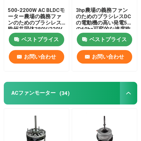
500-2200W AC BLDCモ
3hp農場の義務ファン
電動機のコンデンサー
ーター農場の義務ファ
のためのブラシレスDC
ンのためのブラシレス
の電動機の高い発電50
欧州共同体380V/220V
の60hz可変的な速度欧
永久マグネットブラシをかけられたDCモーター
の高い発電の可変的な
州共同体
ベストプライス
ベストプライス
速度
常磁気同期モーター
お問い合わせ
お問い合わせ
ACファンモーター
(34)